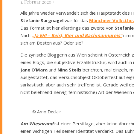
1. Februar 2020
/
Alle Jahre wieder verwandelt sich die Hauptstadt des F
Stefanie Sargnagel
war für das
Münchner Volksthe
Das Format ist hier allerdings das zweite von
Stefanie
Nach
„Ja EH! – Beisl, Bier und Bachmannpreis“
nimm
sich am Besten aus? Oder sie?
Die zynische Bloggerin aus Wien scheint in Österreich 
eines Blogs, die subjektive Erzählstruktur, wird auch i
Jane O’Mara
und
Nina Steils
berichten, mal einzeln, m
ausgestattet, das Versuchsobjekt Oktoberfest auf ei
sarkastisch, aber auch sehr treffend ist. Gerade weil 
nicht belehrend-nervig-feministische) Art der Wienerin
© Arno Declair
Am Wiesnrand
ist einer Persiflage, aber keine Abre
einen wichtigen Teil seiner Identität verdankt. Das Bühn