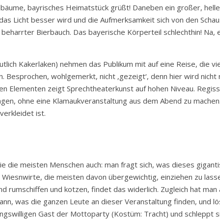
bäume, bayrisches Heimatstück grüßt! Daneben ein großer, helle
 das Licht besser wird und die Aufmerksamkeit sich von den Sch
er, beharrter Bierbauch. Das bayerische Körperteil schlechthin! Na, 
tlich Kakerlaken) nehmen das Publikum mit auf eine Reise, die vie
n. Besprochen, wohlgemerkt, nicht ‚gezeigt‘, denn hier wird nicht
hen Elementen zeigt Sprechtheaterkunst auf hohen Niveau. Regis
ringen, ohne eine Klamaukveranstaltung aus dem Abend zu machen
erkleidet ist.
e die meisten Menschen auch: man fragt sich, was dieses gigantisc
 Wiesnwirte, die meisten davon übergewichtig, einziehen zu lass
d rumschiffen und kotzen, findet das widerlich. Zugleich hat man
dann, was die ganzen Leute an dieser Veranstaltung finden, und l
arungswilligen Gast der Mottoparty (Kostüm: Tracht) und schleppt