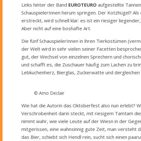
Links hinter der Band
EUROTEURO
aufgestellte Tannen
SchauspielerInnen herum springen. Der Kotzhügel? Als
erstreckt, wird schnell klar: es ist ein riesiger liegend
Aber nicht auf eine boshafte Art.
Die fünf SchauspielerInnen in ihren Tierkostümen (vermu
der Welt wird in sehr vielen seiner Facetten besproche
gut, der Wechsel von einzelnen Sprechern und chorisc
und schafft es, die Zuschauer häufig zum Lachen zu b
Lebkuchenherz, Bierglas, Zuckerwatte und dergleichen v
© Arno Declair
Wie hat die Autorin das Oktoberfest also nun erlebt? Wi
Verschrobenheit darin steckt, mit riesigem Tamtam die
nimmt wahr, wie viele Leute auf der Wiesn in der Gegen
mitgerissen, eine wahnsinnig gute Zeit, man versteht 
das Bier, schiebt sich Hendl rein, sucht sich einen pa