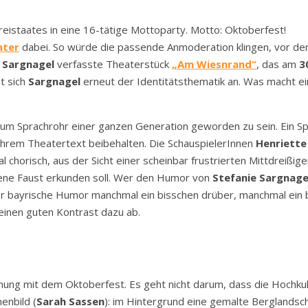
reistaates in eine 16-tätige Mottoparty. Motto: Oktoberfest!
ater
dabei. So würde die passende Anmoderation klingen, vor d
 Sargnagel
verfasste Theaterstück
„Am Wiesnrand“
, das am
3
t sich
Sargnagel
erneut der Identitätsthematik an. Was macht e
zum Sprachrohr einer ganzen Generation geworden zu sein. Ein Spra
n ihrem Theatertext beibehalten. Die SchauspielerInnen
Henriette
al chorisch, aus der Sicht einer scheinbar frustrierten Mittdreißig
gene Faust erkunden soll. Wer den Humor von
Stefanie Sargnage
der bayrische Humor manchmal ein bisschen drüber, manchmal ein bi
 einen guten Kontrast dazu ab.
chnung mit dem Oktoberfest. Es geht nicht darum, dass die Hochk
enbild (
Sarah Sassen
): im Hintergrund eine gemalte Berglandsch