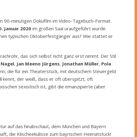
em 90-minütigen Dokufilm im Video-Tagebuch-Format.
0. Januar 2020
im großen Saal uraufgeführt wurde.
inen typischen Oktoberfestgänger aus? Wie stattet er
chrohr, das sich selbst nicht ganz erst nimmt. Der Stil
 Nagel
,
Jan Meeno Jürgens
,
Jonathan Müller
,
Pola
erin, die für ein Theaterstück, mit deutschem Steuergeld
l
kennt, der weiß, dass er oft überspitzt, oft
sschen sexistisch ist, gibt die emanzipierte (aber
ultur auf das hinabschaut, dem München und Bayern
aft, die Klischeekulisse zum bayrischen Heimatstück!