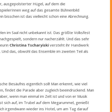
r, ausgepolsterter Hügel, auf dem die
auspielerInnen weg auf das gesamte Bühnenbild
ein bisschen ist das vielleicht schon eine Abrechnung.
len im Saal nicht unbekannt ist. Das größte Volksfest
 nachgespielt, sondern nur nacherzählt. Und das sehr
seurin
Christina Tscharyiski
versteht ihr Handwerk
. Und das, obwohl das Ensemble im zweiten Teil als
he Besäufnis eigentlich soll! Man erkennt, wie viel
en, findet die Parade aber zugleich beeindruckend. Man
 aber, wenn man einmal im Zelt ist und von er Musik
öst sich auf, im Trubel auf dem Megarummel, genießt
 sich irgendwann wieder ins Hotel, um am Tag darauf